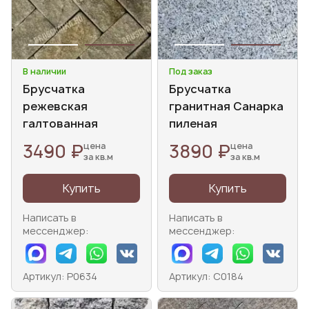
В наличии
Под заказ
Брусчатка
Брусчатка
режевская
гранитная Санарка
галтованная
пиленая
3490 ₽
3890 ₽
цена
цена
за кв.м
за кв.м
Купить
Купить
Написать в
Написать в
мессенджер:
мессенджер:
Артикул: Р0634
Артикул: С0184