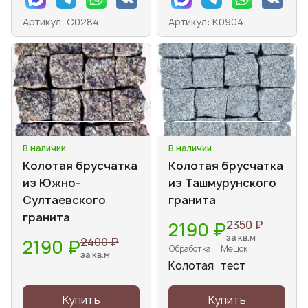
Артикул: С0284
Артикул: К0904
В наличии
В наличии
Колотая брусчатка
Колотая брусчатка
из Южно-
из Ташмурунского
Султаевского
гранита
гранита
2350 ₽
2190 ₽
за кв.м
2400 ₽
2190 ₽
Обработка
Мешок
за кв.м
Колотая
тест
Купить
Купить