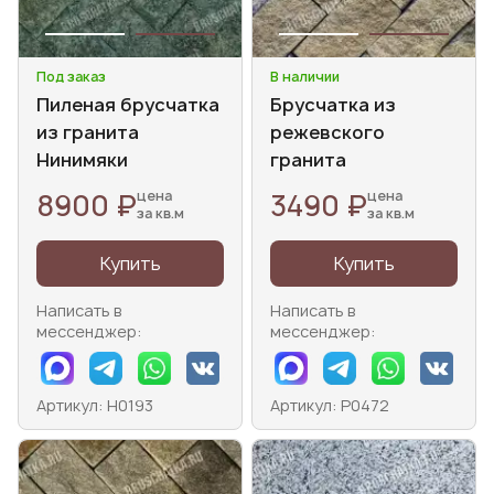
Под заказ
В наличии
Пиленая брусчатка
Брусчатка из
из гранита
режевского
Нинимяки
гранита
8900 ₽
3490 ₽
цена
цена
за кв.м
за кв.м
Купить
Купить
Написать в
Написать в
мессенджер:
мессенджер:
Артикул: Н0193
Артикул: Р0472