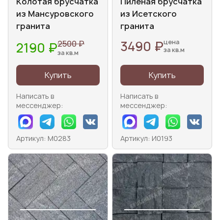
Колотая брусчатка
Пиленая брусчатка
из Мансуровского
из Исетского
гранита
гранита
3490 ₽
цена
2500 ₽
2190 ₽
за кв.м
за кв.м
Купить
Купить
Написать в
Написать в
мессенджер:
мессенджер:
Артикул: М0283
Артикул: И0193