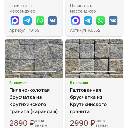
Написать в
Написать в
мессенджер:
мессенджер:
Артикул: К0139
Артикул: К0552
В наличии
В наличии
Пилено-колотая
Галтованная
брусчатка из
брусчатка из
Крутихинского
Крутихинского
гранита (карандаш)
гранита
2890 ₽
2990 ₽
цена
цена
за кв.м
за кв.м